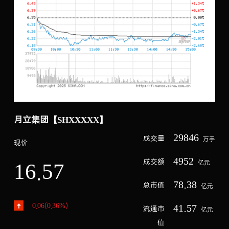
月立集团【SHXXXXX】
29846
成交量
万手
现价
4952
成交额
亿元
16.57
78.38
总市值
亿元
0.06(0.36%)
41.57
流通市
亿元
值