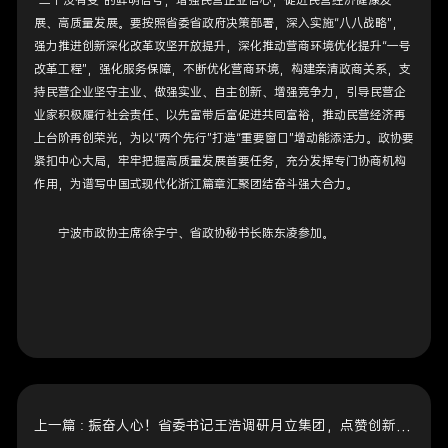
“三个没有变”的鲜明信号，增强民营企业信心，促进民营经济健康发
展、高质量发展。要按照省委省政府决策部署，深入实施“八八战略”，
强力推进创新深化改革攻坚开放提升，深化推动营商环境优化提升“一号
改革工程”，强化服务保障，不断优化营商环境，构建亲清政商关系，支
持民营企业坚守主业、做强实业、自主创新、增强竞争力，引导民营企
业家积极履行社会责任、以先富带后富促进共同富裕，推动民营经济再
上台阶再创荣光，为以“两个先行”打造“重要窗口”增动能添活力。政协要
紧扣中心大局，牢牢把握高质量发展首要任务，充分发挥专门协商机构
作用，为谱写中国式现代化浙江篇章汇聚团结奋斗强大合力。
宁波市政协主席徐宇宁、省政协秘书长陈东凌参加。
上一篇 :
振奋人心！省委书记王浩调研月立集团，点赞创新引领“朝阳产业”