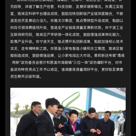
究院等，详细了解生产经营、科技创新、发展环境等情况。在甬江实验
室，她肯定科研平台建设成效，鼓励加快创新链产业链深度融合，不断
激发经济发展动力活力。在雅戈尔集团，她点赞转型升级成效，勉励以
时尚引领消费提档升级，塑造全产业链高质量发展新优势。在宁波工业
互联网研究院，她肯定产学研用一体化成效，鼓励增强成果转化能力，
助推产业升级。在宁波天生，她点赞开拓创新成果，勉励加强核心技术
攻关，走专精特新之路。在慈溪小家电智造小镇和月立集团，她肯定智
能制造成效，鼓励做强品牌，让小家电闯出大市场。黄莉新还考察“甬商
·两新”政协委员会客厅和慈溪市周巷镇“三位一体”政协履职平台，对市
县政协特色亮点工作予以肯定，强调要高质量用好平台，更好助发展惠
民生聚共识促和谐。